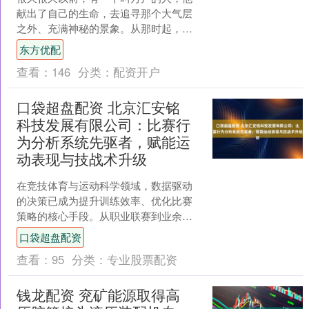
献出了自己的生命，去追寻那个大气层
之外、充满神秘的景象。从那时起，我
们中国人对于宇宙探索的热情便始终未
东方优配
曾褪色。虽然我们明白，宇....
查看：
146
分类：
配资开户
口袋超盘配资 北京汇安铭
科技发展有限公司：比赛行
为分析系统先驱者，赋能运
动表现与技战术升级
在竞技体育与运动科学领域，数据驱动
的决策已成为提升训练效率、优化比赛
策略的核心手段。从职业联赛到业余赛
事，教练团队、运动员及科研人员对比
口袋超盘配资
赛行为分析、运动表现评估....
查看：
95
分类：
专业股票配资
钱龙配资 兖矿能源取得高