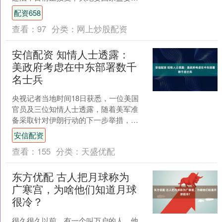
律审查和监察调查。 胡衡华是今年以来
配资658
中央纪委国家监委公开....
查看：
97
分类：
网上炒股配资
安信配资 知情人士透露：
美政府考虑在中东部署数千
名士兵
央视记者当地时间18日获悉，一位美国
官员及三位知情人士透露，随着美军准
备采取针对伊朗行动的下一步举措，特
朗普政府正考虑部署数千名美军士兵，
安信配资
以加强其在中东地区的军....
查看：
155
分类：
天盛优配
东方优配 古人把月球称为
广寒宫，为啥他们知道月球
很冷？
很久很久以前，有一个叫万户的人，他