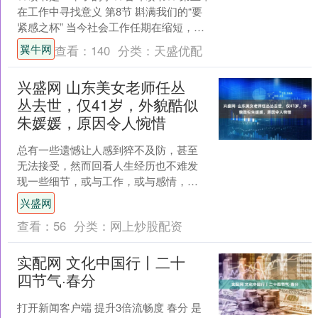
在工作中寻找意义 第8节 斟满我们的“要
紧感之杯” 当今社会工作任期在缩短，需
要我们更快的认清工作中什么是要紧
翼牛网
查看：
140
分类：
天盛优配
的，并且我....
兴盛网 山东美女老师任丛
丛去世，仅41岁，外貌酷似
朱媛媛，原因令人惋惜
总有一些遗憾让人感到猝不及防，甚至
无法接受，然而回看人生经历也不难发
现一些细节，或与工作，或与感情，或
与人际关系，每一样的“恶化”，都可能导
兴盛网
致不好的后果。 4月....
查看：
56
分类：
网上炒股配资
实配网 文化中国行丨二十
四节气·春分
打开新闻客户端 提升3倍流畅度 春分 是