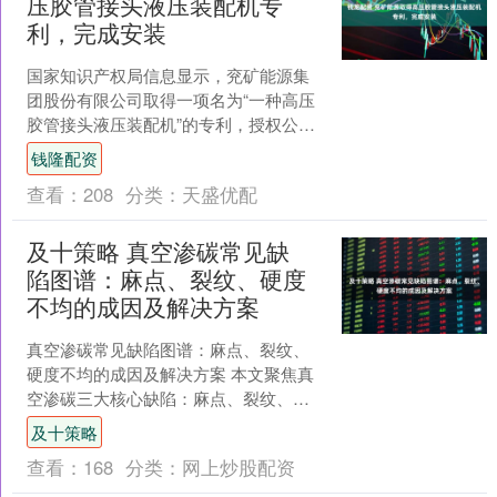
压胶管接头液压装配机专
利，完成安装
国家知识产权局信息显示，兖矿能源集
团股份有限公司取得一项名为“一种高压
胶管接头液压装配机”的专利，授权公告
号CN223877560U，申请日期为2025年2
钱隆配资
月。....
查看：
208
分类：
天盛优配
及十策略 真空渗碳常见缺
陷图谱：麻点、裂纹、硬度
不均的成因及解决方案
真空渗碳常见缺陷图谱：麻点、裂纹、
硬度不均的成因及解决方案 本文聚焦真
空渗碳三大核心缺陷：麻点、裂纹、硬
度不均。麻点多由渗剂不纯、前处理不
及十策略
彻底等导致，需通过高纯....
查看：
168
分类：
网上炒股配资