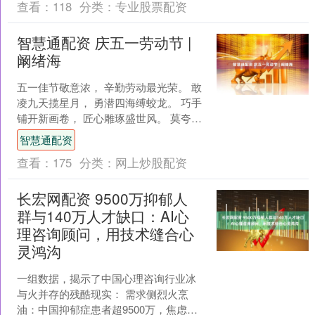
查看：
118
分类：
专业股票配资
智慧通配资 庆五一劳动节 |
阚绪海
五一佳节敬意浓， 辛勤劳动最光荣。 敢
凌九天揽星月， 勇潜四海缚蛟龙。 巧手
铺开新画卷， 匠心雕琢盛世风。 莫夸神
力能移岳， 人民方是真英雄。 作者简介
智慧通配资
阚绪海....
查看：
175
分类：
网上炒股配资
长宏网配资 9500万抑郁人
群与140万人才缺口：AI心
理咨询顾问，用技术缝合心
灵鸿沟
一组数据，揭示了中国心理咨询行业冰
与火并存的残酷现实： 需求侧烈火烹
油：中国抑郁症患者超9500万，焦虑障