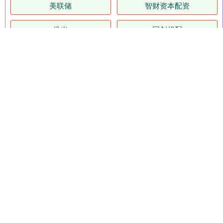
美联储
智财资本配资
推出
同创优配
美国
江南配资
国家
永旺配资
数据
智控
天创网
胜亿配资
全部话题标签
关注 天盛优配