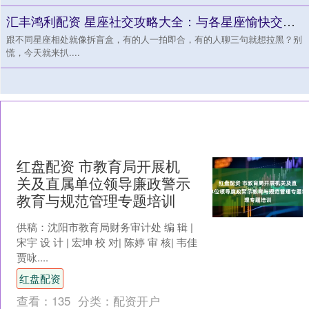
汇丰鸿利配资 星座社交攻略大全：与各星座愉快交往的方法_双鱼_双子座_脑子里
跟不同星座相处就像拆盲盒，有的人一拍即合，有的人聊三句就想拉黑？别
慌，今天就来扒....
红盘配资 市教育局开展机
关及直属单位领导廉政警示
教育与规范管理专题培训
供稿：沈阳市教育局财务审计处 编 辑 |
宋宇 设 计 | 宏坤 校 对| 陈婷 审 核| 韦佳
贾咏....
红盘配资
查看：
135
分类：
配资开户