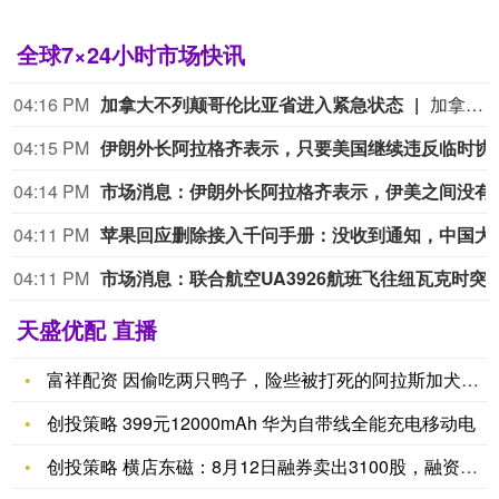
全球7×24小时市场快讯
04:16 PM
加拿大不列颠哥伦比亚省进入紧急状态
加拿大不列颠哥伦比亚省政府8月8日宣布全省进入紧急状态，以应对该省多地快速蔓延的山火灾情。不列颠哥伦比亚省省长戴维·伊比在新闻发布会上表示，目前状况非常危险，火势蔓延迅速且随时发生变化。政府当前核心工作是保障生命安全和开展救援，救援人员正通过空中疏散受困民众。（CCTV国际时讯）
04:15 PM
伊朗外长阿拉格齐表示，只
04:14 PM
市场消息：伊朗外长阿拉格齐
04:11 PM
苹果回应删除接入千问手册：没收
04:11 PM
市场消息：联合航空UA3926航班飞往纽瓦克时突
天盛优配 直播
富祥配资 因偷吃两只鸭子，险些被打死的阿拉斯加犬，靠近后发现
创投策略 399元12000mAh 华为自带线全能充电移动电
创投策略 横店东磁：8月12日融券卖出3100股，融资融券余