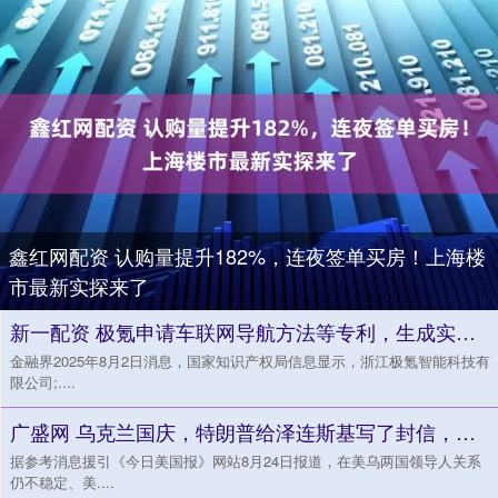
鑫红网配资 认购量提升182%，连夜签单买房！上海楼
市最新实探来了
新一配资 极氪申请车联网导航方法等专利，生成实际导航路径
金融界2025年8月2日消息，国家知识产权局信息显示，浙江极氪智能科技有
限公司;....
广盛网 乌克兰国庆，特朗普给泽连斯基写了封信，后者的心定了
据参考消息援引《今日美国报》网站8月24日报道，在美乌两国领导人关系
仍不稳定、美....