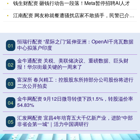
钱生财配资 砸钱行动告一段落！Meta暂停招聘AI人才
江南配资 网友称就餐遭骚扰店家不敢插手，民警已介入，律师称：
恒瑞行配资 “星际之门”延伸亚洲：OpenAI千兆瓦数据
01
中心拟落户印度
金牛通配资 关税、美联储决议、重磅数据、巨头财
02
报！华尔街最关键的一周来了
富深所 春兴精工：控股股东所持部分公司股份将进行
03
二次公开拍卖
金牛网配资 9月12日微导转债下跌1.5%，转股溢价率
04
54.83%
汇发网配资 宜昌4年培育五大千亿新产业，进阶“中部
05
非省会第一城”｜活力中国调研行