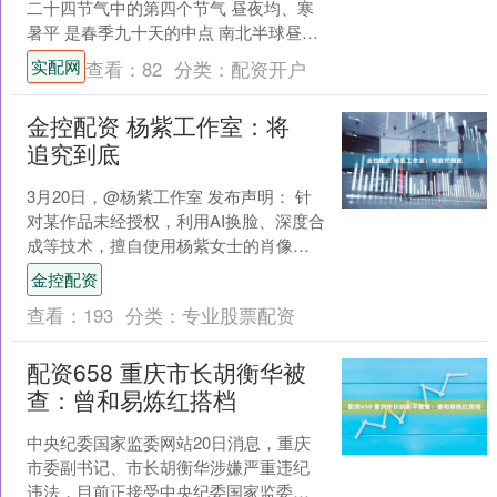
二十四节气中的第四个节气 昼夜均、寒
暑平 是春季九十天的中点 南北半球昼夜
等长 春分玄鸟至 玄鸟就是燕子 这个时节
实配网
查看：
82
分类：
配资开户
燕子....
金控配资 杨紫工作室：将
追究到底
3月20日，@杨紫工作室 发布声明： 针
对某作品未经授权，利用AI换脸、深度合
成等技术，擅自使用杨紫女士的肖像制
作并传播视频内容的行为，严重侵犯杨
金控配资
紫女士合法权益....
查看：
193
分类：
专业股票配资
配资658 重庆市长胡衡华被
查：曾和易炼红搭档
中央纪委国家监委网站20日消息，重庆
市委副书记、市长胡衡华涉嫌严重违纪
违法，目前正接受中央纪委国家监委纪