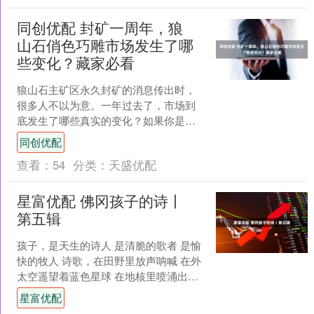
同创优配 封矿一周年，狼
山石俏色巧雕市场发生了哪
些变化？藏家必看
狼山石主矿区永久封矿的消息传出时，
很多人不以为意。一年过去了，市场到
底发生了哪些真实的变化？如果你是一
位狼山石俏色巧雕的收藏者或潜在买
同创优配
家，以下信息值得关注。 一....
查看：
54
分类：
天盛优配
星富优配 佛冈孩子的诗丨
第五辑
孩子，是天生的诗人 是清脆的歌者 是愉
快的牧人 诗歌，在田野里放声呐喊 在外
太空遥望着蓝色星球 在地核里喷涌出炽
热火花 很多，很多 孩子们在写诗 孩子们
星富优配
在写诗 ....