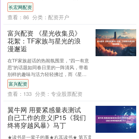
碍患者约5000万。青少年抑郁检出率高
长宏网配资
达24.6%，职....
查看：
86
分类：
配资开户
富兴配资 《星光收集员》
花絮：TF家族与星光的浪
漫邂逅
在TF家族超话的热闹氛围里，“四一有意
思”的话题如同春日里的一阵清风，带着
别样的趣味与活力轻轻拂过，而《星光
收集员》花絮照的公开，更是如同一颗
富兴配资
璀璨的流星划过夜空....
查看：
133
分类：
专业股票配资
翼牛网 用要紧感量表测试
自已工作的意义|P15《我们
终将穿越风暴》马丁
★读书是一辈子的事★右耳读书★ 第五章